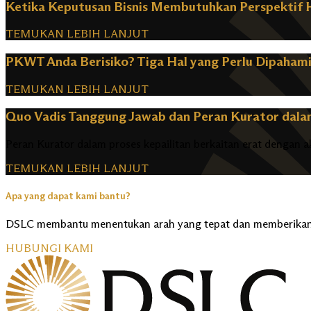
Ketika Keputusan Bisnis Membutuhkan Perspektif
TEMUKAN LEBIH LANJUT
PKWT Anda Berisiko? Tiga Hal yang Perlu Dipahami
TEMUKAN LEBIH LANJUT
Quo Vadis Tanggung Jawab dan Peran Kurator dalam
Peran Kurator dalam proses kepailitan berkaitan erat dengan a
TEMUKAN LEBIH LANJUT
Apa yang dapat kami bantu?
DSLC membantu menentukan arah yang tepat dan memberikan 
HUBUNGI KAMI