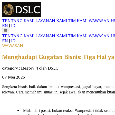
TENTANG KAMI
LAYANAN KAMI
TIM KAMI
WAWASAN
H
EN
|
ID
☰
TENTANG KAMI
LAYANAN KAMI
TIM KAMI
WAWASAN
H
EN
|
ID
WAWASAN
Menghadapi Gugatan Bisnis: Tiga Hal y
category.category_1 oleh DSLC
07 Mei 2026
Sengketa bisnis baik dalam bentuk wanprestasi, gagal bayar, maupun
relevan. Cara memahami situasi ini sejak awal akan menentukan kuali
Mulai dari posisi, bukan reaksi. Wanprestasi tidak selal