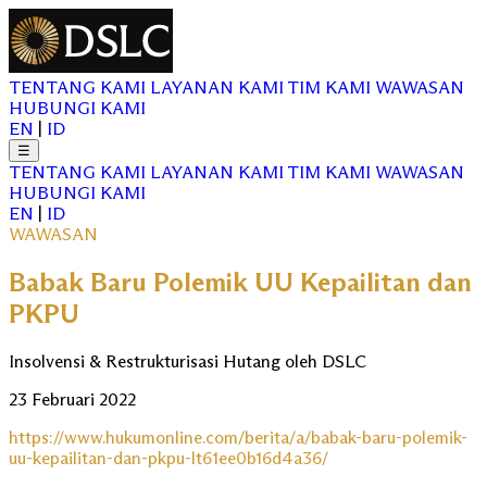
TENTANG KAMI
LAYANAN KAMI
TIM KAMI
WAWASAN
HUBUNGI KAMI
EN
|
ID
☰
TENTANG KAMI
LAYANAN KAMI
TIM KAMI
WAWASAN
HUBUNGI KAMI
EN
|
ID
WAWASAN
Babak Baru Polemik UU Kepailitan dan
PKPU
Insolvensi & Restrukturisasi Hutang oleh DSLC
23 Februari 2022
https://www.hukumonline.com/berita/a/babak-baru-polemik-
uu-kepailitan-dan-pkpu-lt61ee0b16d4a36/